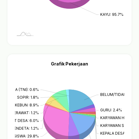
KAYU: 95.7%
Grafik Pekerjaan
DONESIA (TNI): 0.6%
BELUM/TIDAK BEKERJ
SOPIR: 1.8%
TANI/PEKEBUN: 8.9%
GURU: 2.4%
PERAWAT: 1.2%
KARYAWAN HONORER
RANGKAT DESA: 6.0%
KARYAWAN SWASTA: 
PENDETA: 1.2%
KEPALA DESA: 0.6%
R/MAHASISWA: 29.8%