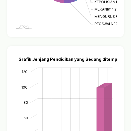
KEPOLISIAN RI (POLRI
MEKANIK: 1.2%
MENGURUS RUMAH T
PEGAWAI NEGERI SIPI
Grafik Jenjang Pendidikan yang Sedang ditempuh
-20
140
120
-10
30
70
50
10
120
100
80
60
100