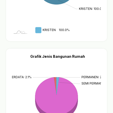
KRISTEN: 100.0%
KRISTEN
100.0%
Grafik Jenis Bangunan Rumah
ELUM TERDATA: 2.1%
PERMANEN: 2.1%
SEMI PERMANEN: 0.